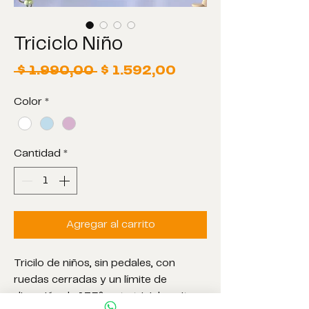
Triciclo Niño
Precio
Precio
 $ 1.990,00 
$ 1.592,00
de
Color
*
oferta
Cantidad
*
Agregar al carrito
Tricilo de niños, sin pedales, con
ruedas cerradas y un límite de
dirección de 135°, este triciclo evita