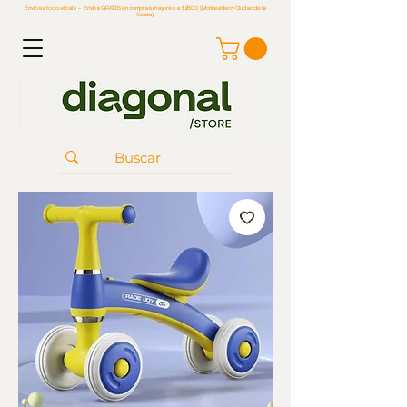
Envíos a todo el país - Envíos GRATIS en compras mayores a $2500 (Montevideo y Ciudad de la
Costa).