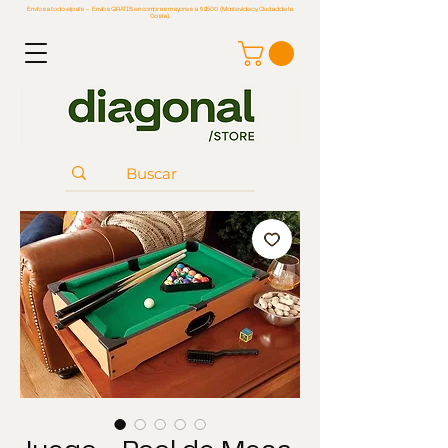
Envíos a todo el país - Envíos GRATIS en compras mayores a $2500 (Montevideo y Ciudad de la
Costa).