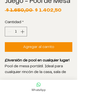
Juego - Pool de Mesa
Precio
Precio
 $ 1.650,00 
$ 1.402,50
de
Cantidad
*
oferta
Agregar al carrito
¡Diversión de pool en cualquier lugar!
Pool de mesa portátil. Ideal para
cualquier rincón de la casa, sala de
juegos, cuarto de niños, estar, o tener
en cualquier placard a mano para un
MEDIDAS
momento de diversión. Su tamaño
WhatsApp
compacto permite un
Tamaño: 51 x 31 x 9,5 cm
almacenamiento y portabilidad
sencillos, perfecto para jugar en