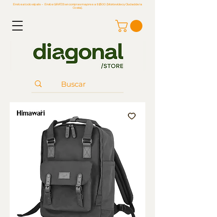
Envíos a todo el país - Envíos GRATIS en compras mayores a $2500 (Montevideo y Ciudad de la
Costa).