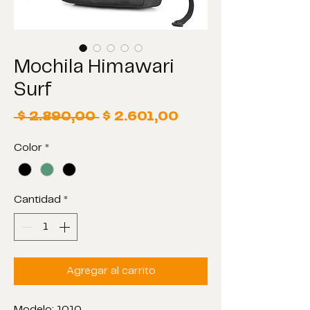
Mochila Himawari
Surf
Precio
Precio
 $ 2.890,00 
$ 2.601,00
de
Color
*
oferta
Cantidad
*
Agregar al carrito
Modelo: 1010