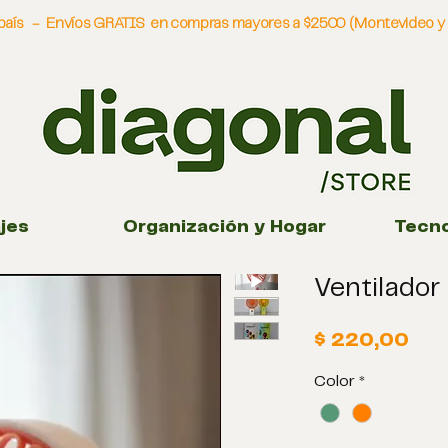
l país - Envíos GRATIS en compras mayores a $2500 (Montevideo y C
jes
Organización y Hogar
Tecno
Ventilador 
Pre
$ 220,00
Color
*